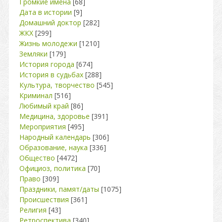
Громкие имена
[68]
Дата в истории
[9]
Домашний доктор
[282]
ЖКХ
[299]
Жизнь молодежи
[1210]
Земляки
[179]
История города
[674]
История в судьбах
[288]
Культура, творчество
[545]
Криминал
[516]
Любимый край
[86]
Медицина, здоровье
[391]
Мероприятия
[495]
Народный календарь
[306]
Образование, наука
[336]
Общество
[4472]
Официоз, политика
[70]
Право
[309]
Праздники, памят/даты
[1075]
Происшествия
[361]
Религия
[43]
Ретроспектива
[340]