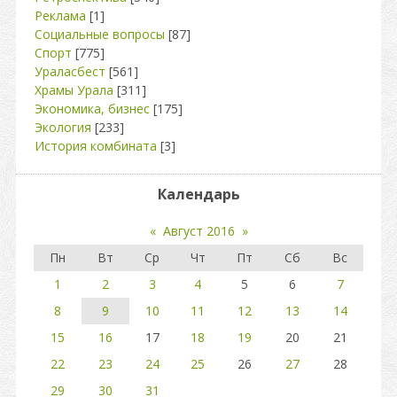
Реклама
[1]
Социальные вопросы
[87]
Спорт
[775]
Ураласбест
[561]
Храмы Урала
[311]
Экономика, бизнес
[175]
Экология
[233]
История комбината
[3]
Календарь
«
Август 2016
»
Пн
Вт
Ср
Чт
Пт
Сб
Вс
1
2
3
4
5
6
7
8
9
10
11
12
13
14
15
16
17
18
19
20
21
22
23
24
25
26
27
28
29
30
31