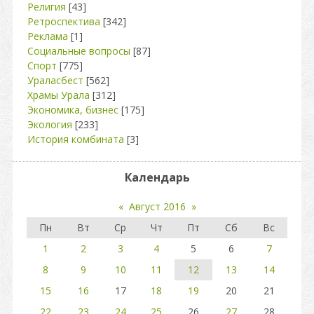
Религия
[43]
Ретроспектива
[342]
Реклама
[1]
Социальные вопросы
[87]
Спорт
[775]
Ураласбест
[562]
Храмы Урала
[312]
Экономика, бизнес
[175]
Экология
[233]
История комбината
[3]
Календарь
«
Август 2016
»
Пн
Вт
Ср
Чт
Пт
Сб
Вс
1
2
3
4
5
6
7
8
9
10
11
12
13
14
15
16
17
18
19
20
21
22
23
24
25
26
27
28