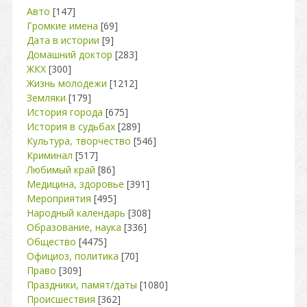
Авто
[147]
Громкие имена
[69]
Дата в истории
[9]
Домашний доктор
[283]
ЖКХ
[300]
Жизнь молодежи
[1212]
Земляки
[179]
История города
[675]
История в судьбах
[289]
Культура, творчество
[546]
Криминал
[517]
Любимый край
[86]
Медицина, здоровье
[391]
Мероприятия
[495]
Народный календарь
[308]
Образование, наука
[336]
Общество
[4475]
Официоз, политика
[70]
Право
[309]
Праздники, памят/даты
[1080]
Происшествия
[362]