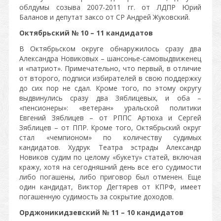
облдумы созыва 2007-2011 гг. от ЛДПР Юрий
Баланов и депутат заксо от СР Андрей Жуковский.
Октябрьский № 10 – 11 кандидатов
В Октябрьском округе обнаружилось сразу два
Александра Новиковых – шансонье-самовыдвиженец
и «патриот». Примечательно, что первый, в отличие
от второго, подписи избирателей в свою поддержку
до сих пор не сдал. Кроме того, по этому округу
выдвинулись сразу два Зяблицевых, и оба –
«пенсионеры»: «ветеран» уральской политики
Евгений Зяблицев – от РППС Артюха и Сергей
Зяблицев – от ППР. Кроме того, Октябрьский округ
стал «чемпионом» по количеству судимых
кандидатов. Худрук Театра эстрады Александр
Новиков судим по целому «букету» статей, включая
кражу, хотя на сегодняшний день все его судимости
либо погашены, либо приговор был отменен. Еще
один кандидат, Виктор Дегтярев от КПРФ, имеет
погашенную судимость за сокрытие доходов.
Орджоникидзевский № 11 – 10 кандидатов