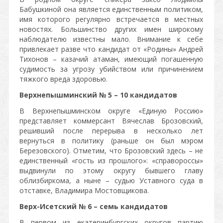
Бабушкиной она является единственным политиком,
имя которого регулярно встречается в местных
новостях. Большинство других имен широкому
наблюдателю известны мало. Внимание к себе
привлекает разве что кандидат от «Родины» Андрей
Тихонов – казачий атаман, имеющий погашенную
судимость за угрозу убийством или причинением
тяжкого вреда здоровью.
Верхнепышминский № 5 – 10 кандидатов
В Верхнепышминском округе «Единую Россию»
представляет коммерсант Вячеслав Брозовский,
решивший после перерыва в несколько лет
вернуться в политику (раньше он был мэром
Березовского). Отметим, что Брозовский здесь – не
единственный «гость из прошлого»: «справороссы»
выдвинули по этому округу бывшего главу
облизбиркома, а ныне – судью Уставного суда в
отставке, Владимира Мостовщикова.
Верх-Исетский № 6 – семь кандидатов
В первом из екатеринбургских округов партию