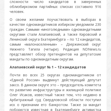
сложности число кандидатов в заверенных
облизбиркомом партийных списках составило 916
человек.
О своем желании поучаствовать в выборах в
качестве одномандатников избирком уведомили 230
граждан. Самыми «многолюдными» одномандатными
округами стали Алапаевский, а также Кировский и
Ленинский округа Екатеринбурга – по 12 кандидатов,
самым «малонаселенным» – Дзержинский округ
Нижнего Тагила (четыре). Редакция NDNews.ru
представляет обзор претендентов на депутатские
мандаты по одномандатным округам.
Алапаевский округ № 1 – 12 кандидатов
Почти во всех 25 округах одномандатником от
«Единой России» выдвинут действующий депутат
заксо. В данном округе это – председатель комитета
по развитию инфраструктуры и жилищной политике
Олег Исаков, известный также тем, что недавно в
Арбитражный суд Свердловской области поступил
иск о признании его банкротом. Также за мандат
поборются известная в Екатеринбурге активистка