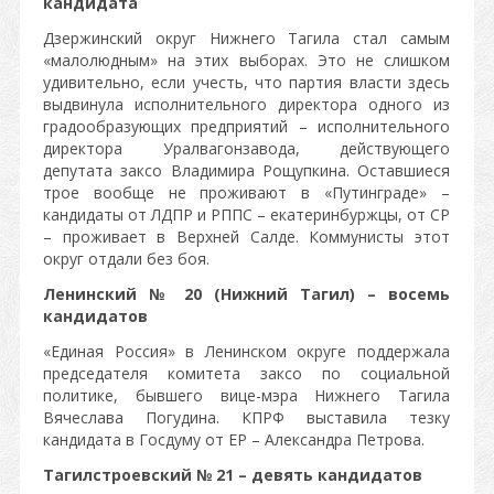
кандидата
Дзержинский округ Нижнего Тагила стал самым
«малолюдным» на этих выборах. Это не слишком
удивительно, если учесть, что партия власти здесь
выдвинула исполнительного директора одного из
градообразующих предприятий – исполнительного
директора Уралвагонзавода, действующего
депутата заксо Владимира Рощупкина. Оставшиеся
трое вообще не проживают в «Путинграде» –
кандидаты от ЛДПР и РППС – екатеринбуржцы, от СР
– проживает в Верхней Салде. Коммунисты этот
округ отдали без боя.
Ленинский № 20 (Нижний Тагил) – восемь
кандидатов
«Единая Россия» в Ленинском округе поддержала
председателя комитета заксо по социальной
политике, бывшего вице-мэра Нижнего Тагила
Вячеслава Погудина. КПРФ выставила тезку
кандидата в Госдуму от ЕР – Александра Петрова.
Тагилстроевский № 21 – девять кандидатов