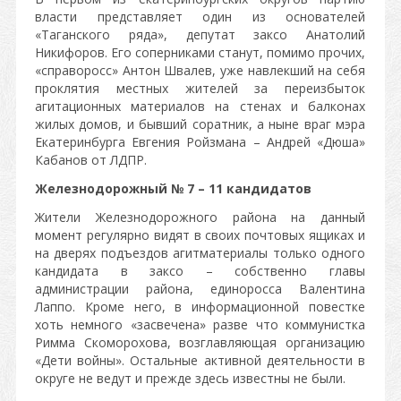
власти представляет один из основателей
«Таганского ряда», депутат заксо Анатолий
Никифоров. Его соперниками станут, помимо прочих,
«справоросс» Антон Швалев, уже навлекший на себя
проклятия местных жителей за переизбыток
агитационных материалов на стенах и балконах
жилых домов, и бывший соратник, а ныне враг мэра
Екатеринбурга Евгения Ройзмана – Андрей «Дюша»
Кабанов от ЛДПР.
Железнодорожный № 7 – 11 кандидатов
Жители Железнодорожного района на данный
момент регулярно видят в своих почтовых ящиках и
на дверях подъездов агитматериалы только одного
кандидата в заксо – собственно главы
администрации района, единоросса Валентина
Лаппо. Кроме него, в информационной повестке
хоть немного «засвечена» разве что коммунистка
Римма Скоморохова, возглавляющая организацию
«Дети войны». Остальные активной деятельности в
округе не ведут и прежде здесь известны не были.