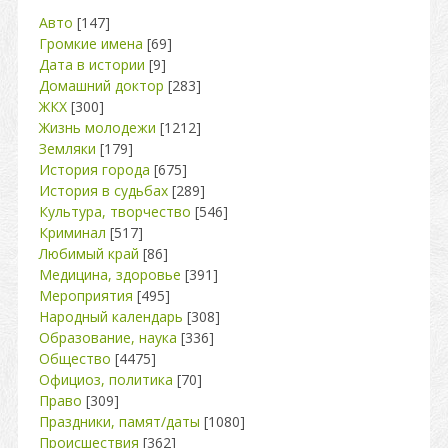
Авто
[147]
Громкие имена
[69]
Дата в истории
[9]
Домашний доктор
[283]
ЖКХ
[300]
Жизнь молодежи
[1212]
Земляки
[179]
История города
[675]
История в судьбах
[289]
Культура, творчество
[546]
Криминал
[517]
Любимый край
[86]
Медицина, здоровье
[391]
Мероприятия
[495]
Народный календарь
[308]
Образование, наука
[336]
Общество
[4475]
Официоз, политика
[70]
Право
[309]
Праздники, памят/даты
[1080]
Происшествия
[362]