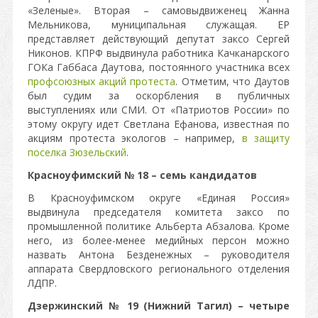
«Зеленые». Вторая – самовыдвиженец Жанна
Мельникова, муниципальная служащая. ЕР
представляет действующий депутат заксо Сергей
Никонов. КПРФ выдвинула работника Качканарского
ГОКа Габбаса Даутова, постоянного участника всех
профсоюзных акций протеста
. Отметим, что Даутов
был судим за оскорбления в публичных
выступлениях или СМИ. От «Патриотов России» по
этому округу идет Светлана Ефанова, известная по
акциям протеста экологов – например,
в защиту
поселка Зюзельский
.
Красноуфимский № 18 – семь кандидатов
В Красноуфимском округе «Единая Россия»
выдвинула председателя комитета заксо по
промышленной политике Альберта Абзалова. Кроме
него, из более-менее медийных персон можно
назвать Антона Безденежных – руководителя
аппарата Свердловского регионального отделения
ЛДПР.
Дзержинский № 19 (Нижний Тагил) – четыре