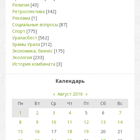
Религия
[43]
Ретроспектива
[342]
Реклама
[1]
Социальные вопросы
[87]
Спорт
[775]
Ураласбест
[562]
Храмы Урала
[312]
Экономика, бизнес
[175]
Экология
[233]
История комбината
[3]
Календарь
«
Август 2016
»
Пн
Вт
Ср
Чт
Пт
Сб
Вс
1
2
3
4
5
6
7
8
9
10
11
12
13
14
15
16
17
18
19
20
21