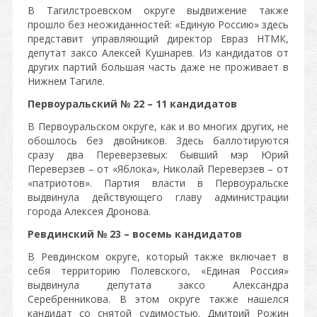
В Тагилстроевском округе выдвижение также
прошло без неожиданностей: «Единую Россию» здесь
представит управляющий директор Евраз НТМК,
депутат заксо Алексей Кушнарев. Из кандидатов от
других партий большая часть даже не проживает в
Нижнем Тагиле.
Первоуральский № 22 – 11 кандидатов
В Первоуральском округе, как и во многих других, не
обошлось без двойников. Здесь баллотируются
сразу два Переверзевых: бывший мэр Юрий
Переверзев – от «Яблока», Николай Переверзев – от
«патриотов». Партия власти в Первоуральске
выдвинула действующего главу администрации
города Алексея Дронова.
Ревдинский № 23 – восемь кандидатов
В Ревдинском округе, который также включает в
себя территорию Полевского, «Единая Россия»
выдвинула депутата заксо Александра
Серебренникова. В этом округе также нашелся
кандидат со снятой судимостью. Дмитрий Рожин