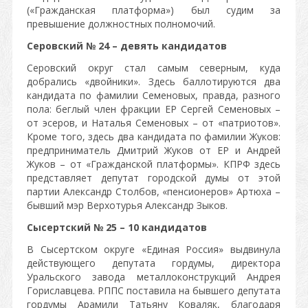
(«Гражданская платформа») был судим за
превышение должностных полномочий.
Серовский № 24 – девять кандидатов
Серовский округ стал самым северным, куда
добрались «двойники». Здесь баллотируются два
кандидата по фамилии Семеновых, правда, разного
пола: беглый член фракции ЕР Сергей Семеновых –
от эсеров, и Наталья Семеновых – от «патриотов».
Кроме того, здесь два кандидата по фамилии Жуков:
предприниматель Дмитрий Жуков от ЕР и Андрей
Жуков – от «Гражданской платформы». КПРФ здесь
представляет депутат городской думы от этой
партии Александр Столбов, «пенсионеров» Артюха –
бывший мэр Верхотурья Александр Зыков.
Сысертский № 25 – 10 кандидатов
В Сысертском округе «Единая Россия» выдвинула
действующего депутата гордумы, директора
Уральского завода металлоконструкций Андрея
Гориславцева. РППС поставила на бывшего депутата
гордумы Арамили Татьяну Коваляк, благодаря