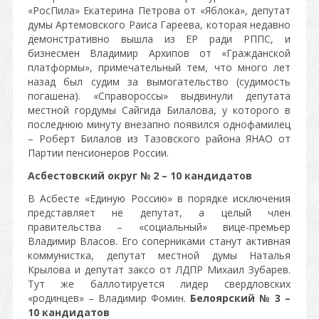
«РосПила» Екатерина Петрова от «Яблока», депутат
думы Артемовского Раиса Гареева, которая недавно
демонстративно вышла из ЕР ради РППС, и
бизнесмен Владимир Архипов от «Гражданской
платформы», примечательный тем, что много лет
назад был судим за вымогательство (судимость
погашена). «Справороссы» выдвинули депутата
местной гордумы Сайгида Билалова, у которого в
последнюю минуту внезапно появился однофамилец
– Роберт Билалов из Тазовского района ЯНАО от
Партии пенсионеров России.
Асбестовский округ № 2 – 10 кандидатов
В Асбесте «Единую Россию» в порядке исключения
представляет не депутат, а целый член
правительства – «социальный» вице-премьер
Владимир Власов. Его соперниками станут активная
коммунистка, депутат местной думы Наталья
Крылова и депутат заксо от ЛДПР Михаил Зубарев.
Тут же баллотируется лидер свердловских
«родинцев» – Владимир Фомин.
Белоярский № 3 –
10 кандидатов