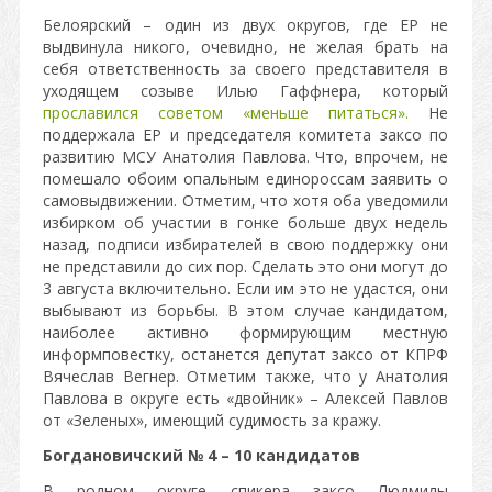
Белоярский – один из двух округов, где ЕР не
выдвинула никого, очевидно, не желая брать на
себя ответственность за своего представителя в
уходящем созыве Илью Гаффнера, который
прославился советом «меньше питаться».
Не
поддержала ЕР и председателя комитета заксо по
развитию МСУ Анатолия Павлова. Что, впрочем, не
помешало обоим опальным единороссам заявить о
самовыдвижении. Отметим, что хотя оба уведомили
избирком об участии в гонке больше двух недель
назад, подписи избирателей в свою поддержку они
не представили до сих пор. Сделать это они могут до
3 августа включительно. Если им это не удастся, они
выбывают из борьбы. В этом случае кандидатом,
наиболее активно формирующим местную
информповестку, останется депутат заксо от КПРФ
Вячеслав Вегнер. Отметим также, что у Анатолия
Павлова в округе есть «двойник» – Алексей Павлов
от «Зеленых», имеющий судимость за кражу.
Богдановичский № 4 – 10 кандидатов
В родном округе спикера заксо Людмилы