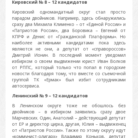
Кировский № 8 – 12 кандидатов
Кировский одномандатный округ стал просто
парадом двойников. Например, здесь обнаружились
сразу два Михаила Клименко – от «Единой России» и
«Патриотов России», два Боровика – Евгений от
КПРФ и Денис от «Гражданской Платформы». Но
наиболее активными кандидатами пока здесь
являются не они, а депутат от «справороссов»
Дмитрий Ионин. В последний момент уведомил
избирком о своем выдвижении юрист Иван Волков
от РППС, который только что попал в городские
новости благодаря тому, что вместе со съемочной
группой ТК «Ермак» был избит сотрудниками
автосервиса.
Ленинский № 9 – 12 кандидатов
В Ленинском округе тоже не обошлось без
двойников – в избирком заявились сразу двое
Марчевских. Один, Анатолий – действующий депутат
от ЕР и директор цирка, другая, Юлия – выдвиженец
от «Патриотов России». Также по этому округу идут
«коммунист-олигарх» Владимир Коньков, депутат