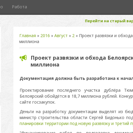
то
Работа
Перейти на старый вар
Главная
»
2016
»
Август
»
2
» Проект развязки и обхода
миллиона
Проект развязки и обхода Белоярск
миллиона
Документация должна быть разработана к начал
Проектирование последнего участка дублёра Тю
Белоярский обойдётся в 18,7 миллиона рублей. Конку
сайте госзакупок.
Деньги на разработку документации выделят из бю
министр строительства области Сергей Бидонько по
планировки территории под новую развязку и третий 
"Финансирование работ по подготовке докумен