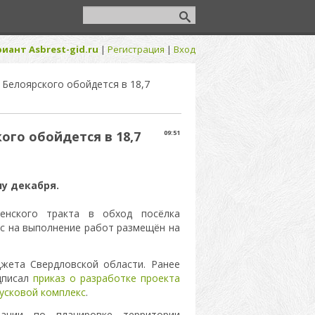
иант Asbrest-gid.ru
|
Регистрация
|
Вход
 Белоярского обойдется в 18,7
ого обойдется в 18,7
09:51
у декабря.
менского тракта в обход посёлка
рс на выполнение работ размещён на
джета Свердловской области. Ранее
дписал
приказ о разработке проекта
пусковой комплекс
.
тации по планировке территории