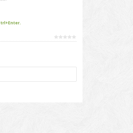
trl+Enter.