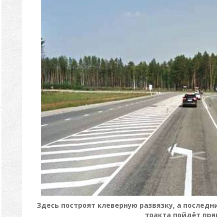
Здесь построят клеверную развязку, а последн
тракта пойдёт пря