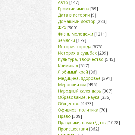
Авто
[147]
Громкие имена
[69]
Дата в истории
[9]
Домашний доктор
[283]
ЖКХ
[300]
Жизнь молодежи
[1211]
Земляки
[179]
История города
[675]
История в судьбах
[289]
Культура, творчество
[545]
Криминал
[517]
Любимый край
[86]
Медицина, здоровье
[391]
Мероприятия
[495]
Народный календарь
[307]
Образование, наука
[336]
Общество
[4473]
Официоз, политика
[70]
Право
[309]
Праздники, памят/даты
[1078]
Происшествия
[362]