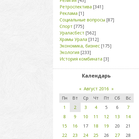
Религия
[43]
Ретроспектива
[341]
Реклама
[1]
Социальные вопросы
[87]
Спорт
[775]
Ураласбест
[562]
Храмы Урала
[312]
Экономика, бизнес
[175]
Экология
[233]
История комбината
[3]
Календарь
«
Август 2016
»
Пн
Вт
Ср
Чт
Пт
Сб
Вс
1
2
3
4
5
6
7
8
9
10
11
12
13
14
15
16
17
18
19
20
21
22
23
24
25
26
27
28