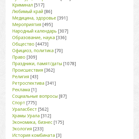
Криминал
[517]
Любимый край
[86]
Медицина, здоровье
[391]
Мероприятия
[495]
Народный календарь
[307]
Образование, наука
[336]
Общество
[4473]
Официоз, политика
[70]
Право
[309]
Праздники, памят/даты
[1078]
Происшествия
[362]
Религия
[43]
Ретроспектива
[341]
Реклама
[1]
Социальные вопросы
[87]
Спорт
[775]
Ураласбест
[562]
Храмы Урала
[312]
Экономика, бизнес
[175]
Экология
[233]
История комбината
[3]