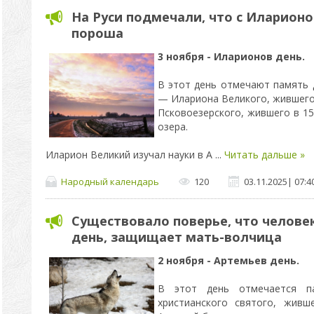
На Руси подмечали, что с Иларионо
пороша
3 ноября - Иларионов день.
В этот день отмечают память 
— Илариона Великого, жившего 
Псковоезерского, жившего в 15
озера.
Иларион Великий изучал науки в А
...
Читать дальше »
Народный календарь
120
03.11.2025
|
07:4
Существовало поверье, что человек
день, защищает мать-волчица
2 ноября - Артемьев день.
В этот день отмечается п
христианского святого, живш