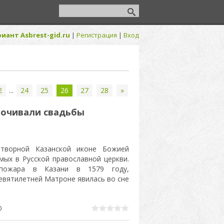
иант Asbrest-gid.ru
|
Регистрация
|
Вход
2
...
24
25
26
27
28
»
рочивали свадьбы
творной Казанской иконе Божией
ых в Русской православной церкви.
 пожара в Казани в 1579 году,
евятилетней Матроне явилась во сне
0