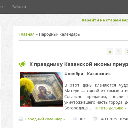
то
Работа
Перейти на старый вар
Главная
»
Народный календарь
«
1
К празднику Казанской иконы приу
4 ноября - Казанская.
В этот день кланяются чудо
Матери — одной из самых чтим
Согласно преданию, после
уничтожившего часть города, д
Богородица,
...
Читать дальше »
Народный календарь
102
04.11.2025
|
07:4