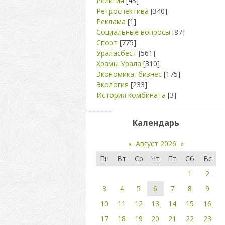
Религия
[43]
Ретроспектива
[340]
Реклама
[1]
Социальные вопросы
[87]
Спорт
[775]
Ураласбест
[561]
Храмы Урала
[310]
Экономика, бизнес
[175]
Экология
[233]
История комбината
[3]
Календарь
«
Август 2026
»
Пн
Вт
Ср
Чт
Пт
Сб
Вс
1
2
3
4
5
6
7
8
9
10
11
12
13
14
15
16
17
18
19
20
21
22
23