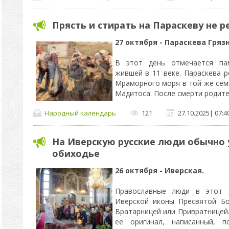
Прясть и стирать на Параскеву не 
27 октября - Параскева Гряз
В этот день отмечается пам
жившей в 11 веке. Параскева р
Мраморного моря в той же семь
Мадитоса. После смерти родит
Народный календарь
121
27.10.2025
|
07:4
На Иверскую русские люди обычно 
обиходье
26 октября - Иверская.
Православные люди в этот 
Иверской иконы Пресвятой Б
Вратарницей или Привратницей.
ее оригинал, написанный, п