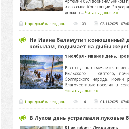
Артемий был военачальником п
и его сыне Констанции. За усер
должно
...
Читать дальше »
Народный календарь
109
02.11.2025
|
07:4
На Ивана баламутит конюшенный 
кобылам, подымает на дыбы жере
1 ноября - Иванов день, Про
В этот день отмечается пере
Рыльского — святого, почи
болгарского народа. Иоанн 
благочестивых поселян в се
Читать дальше »
Народный календарь
114
01.11.2025
|
07:4
В Луков день устраивали луковые 
31 октября - Луков день