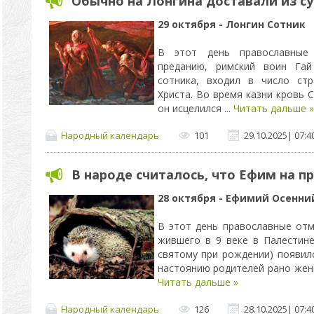
Обычно на Лонгина доставали из 
29 октября - Лонгин Сотник
В этот день православные 
преданию, римский воин Гай
сотника, входил в число ст
Христа. Во время казни кровь С
он исцелился
...
Читать дальше »
Народный календарь
101
29.10.2025
|
07:4
В народе считалось, что Ефим на п
28 октября - Ефимий Осенни
В этот день православные от
жившего в 9 веке в Палестине
святому при рождении) появилс
настоянию родителей рано жен
Читать дальше »
Народный календарь
126
28.10.2025
|
07:4