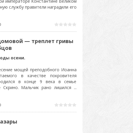
ри императоре Константине Великом
дную службу правители наградили его
0
домовой — треплет гривы
бцов
воды осени.
несение мощей преподобного Иоанна
таемого в качестве покровителя
родился в конце 9 века в семье
ле Скрино. Мальчик рано лишился
...
0
базары