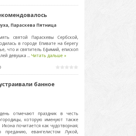
рекомендовалось
нуха, Параскева Пятница
ять святой Параскевы Сербской,
одилась в городе Епивате на берегу
е, что и святитель Ефимий, епископ
елей девушка
...
Читать дальше »
0
устраивали банное
день отмечают праздник в честь
огородицы, которую именуют также
 Икона почитается как чудотворная;
о преданию, евангелистом Лукой,