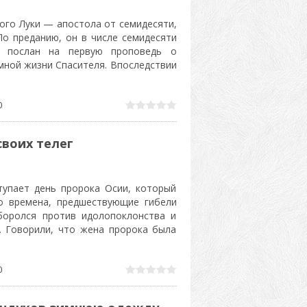
ого Луки — апостола от семидесяти,
По преданию, он в числе семидесяти
л послан на первую проповедь о
мной жизни Спасителя. Впоследствии
0
своих телег
тупает день пророка Осии, который
о времена, предшествующие гибели
боролся против идолопоклонства и
. Говорили, что жена пророка была
0