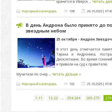
хранится в Иверск
...
Читать дал
Народный календарь
108
26.10.2025
|
07:4
В день Андрона было принято до п
звездным небом
25 октября - Андрон Звездоч
В этот день отмечается памя
Тараха и Андроника, постр
Диоклетиане. Во время гонений
и привели на суд к правителю.
Мучители по очер
...
Читать дальше »
Народный календарь
102
25.10.2025
|
07:4
1-11
12-22
...
254-264
265-275
276