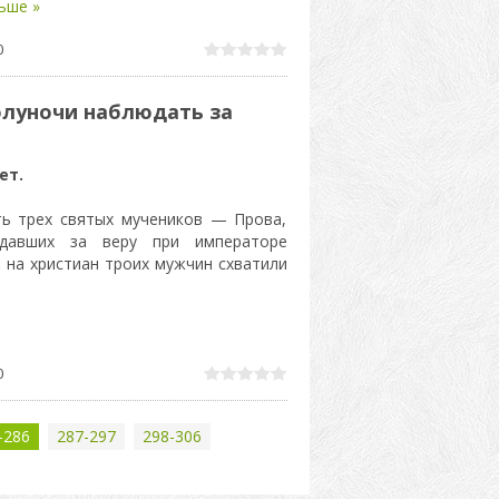
ьше »
0
олуночи наблюдать за
ет.
ть трех святых мучеников — Прова,
адавших за веру при императоре
 на христиан троих мужчин схватили
0
-286
287-297
298-306