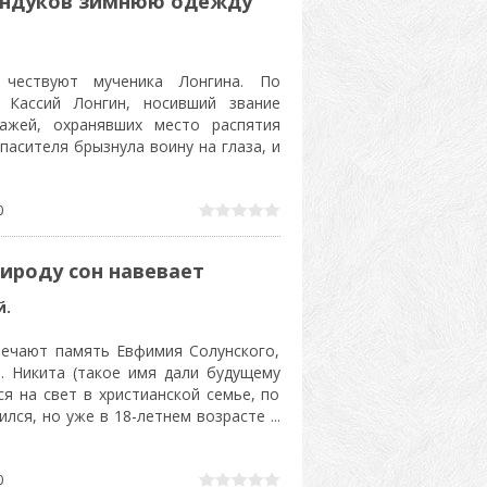
сундуков зимнюю одежду
чествуют мученика Лонгина. По
 Кассий Лонгин, носивший звание
ражей, охранявших место распятия
пасителя брызнула воину на глаза, и
0
рироду сон навевает
й.
мечают память Евфимия Солунского,
. Никита (такое имя дали будущему
я на свет в христианской семье, по
ился, но уже в 18-летнем возрасте
...
0