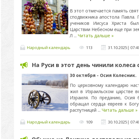
В этот отмечается память свят
сподвижника апостола Павла. 
учеников Иисуса Христа бы
Царствии Небесном еще при зе
Л
...
Читать дальше »
Народный календарь
113
31.10.2025
|
07:4
На Руси в этот день чинили колеса 
30 октября - Осия Колесник.
По церковному календарю нас
жил в Израильском царстве в
Израиля. По преданию, Осия 
обращал сердца евреев к Богу
распутницей
...
Читать дальше »
Народный календарь
109
30.10.2025
|
07:4