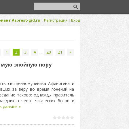
иант Asbrest-gid.ru
|
Регистрация
|
Вход
1
2
3
4
...
20
21
»
амую знойную пору
ять священномученика Афиногена и
авших за веру во время гонений на
Предание таково: однажды правитель
аздник в честь языческих богов и
ь дальше »