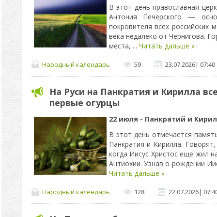
В этот день православная цер
Антония Печерского — осно
покровителя всех российских м
века недалеко от Чернигова. Г
места,
...
Читать дальше »
Народный календарь
59
23.07.2026
|
07:40
На Руси на Панкратия и Кирилла вс
первые огурцы
22 июля - Панкратий и Кирил
В этот день отмечается памят
Панкратия и Кирилла. Говорят,
когда Иисус Христос еще жил н
Антиохии. Узнав о рождении Ии
Читать дальше »
Народный календарь
128
22.07.2026
|
07:4