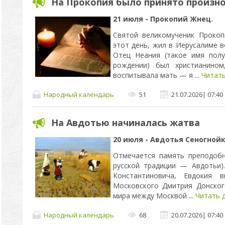
На Прокопия было принято произн
21 июля - Прокопий Жнец.
Святой великомученик Прокоп
этот день, жил в Иерусалиме 
Отец Неания (такое имя пол
рождении) был христианином
воспитывала мать — я
...
Читать
Народный календарь
51
21.07.2026
|
07:40
На Авдотью начиналась жатва
20 июля - Авдотья Сеногнойк
Отмечается память преподобн
русской традиции — Авдотьи)
Константиновича, Евдокия 
Московского Дмитрия Донског
мира между Москвой
...
Читать 
Народный календарь
68
20.07.2026
|
07:40