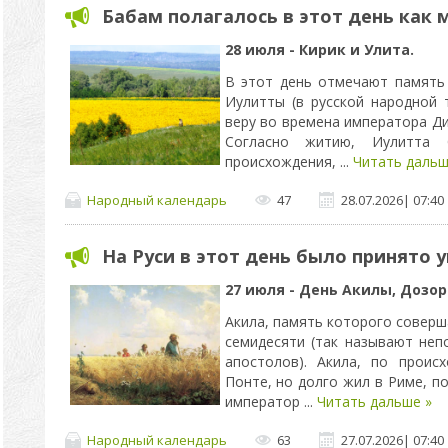
Бабам полагалось в этот день как
28 июля - Кирик и Улита.
В этот день отмечают память 
Иулитты (в русской народной 
веру во времена императора Дио
Согласно житию, Иулитта 
происхождения,
...
Читать дальш
Народный календарь
47
28.07.2026
|
07:40
На Руси в этот день было принято
27 июля - День Акилы, Дозо
Акила, память которого соверш
семидесяти (так называют неп
апостолов). Акила, по проис
Понте, но долго жил в Риме, п
император
...
Читать дальше »
Народный календарь
63
27.07.2026
|
07:40