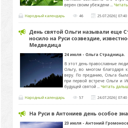
верен своим убеждени
...
Читать
Народный календарь
46
25.07.2026
|
07:40
День святой Ольги называли еще 
носило на Руси созвездие, известн
Медведица
24 июля - Ольга Страдница.
В этот день православные люд
Ольгу, во многом благодаря 
веру. По преданию, Ольга был
при первой встрече Ольги и И
будущей святой
...
Читать дальш
Народный календарь
57
24.07.2026
|
07:40
На Руси в Антониев день особое зн
23 июля - Антоний Громоносе