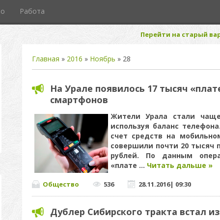
то
Работа
Перейти на старый вар
Главная
»
2016
»
Ноябрь
»
28
На Урале появилось 17 тысяч «пла
смартфонов
Жители Урала стали чаще
используя баланс телефона
счет средств на мобильно
совершили почти 20 тысяч 
рублей. По данным опера
«плате
...
Читать дальше »
Общество
536
28.11.2016
|
09:30
Дублер Сибирского тракта встал из