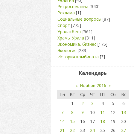
Религия
[43]
Ретроспектива
[340]
Реклама
[1]
Социальные вопросы
[87]
Спорт
[775]
Ураласбест
[561]
Храмы Урала
[311]
Экономика, бизнес
[175]
Экология
[233]
История комбината
[3]
Календарь
«
Ноябрь 2016
»
Пн
Вт
Ср
Чт
Пт
Сб
Вс
1
2
3
4
5
6
7
8
9
10
11
12
13
14
15
16
17
18
19
20
21
22
23
24
25
26
27