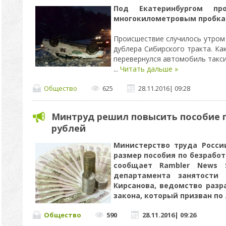
Под Екатеринбургом п
многокилометровым пробка
Происшествие случилось утром 
дублера Сибирского тракта. Ка
перевернулся автомобиль такси
...
Читать дальше »
Общество
625
28.11.2016
|
09:28
Минтруд решил повысить пособие п
рублей
Министерство труда Росси
размер пособия по безрабо
сообщает Rambler News S
департамента занятости
Кирсанова, ведомство разр
закона, который призван по
Общество
590
28.11.2016
|
09:26