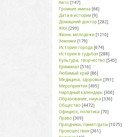
Авто
[147]
Громкие имена
[68]
Дата в истории
[9]
Домашний доктор
[282]
ЖКХ
[299]
Жизнь молодежи
[1210]
Земляки
[179]
История города
[674]
История в судьбах
[288]
Культура, творчество
[545]
Криминал
[516]
Любимый край
[86]
Медицина, здоровье
[391]
Мероприятия
[495]
Народный календарь
[306]
Образование, наука
[336]
Общество
[4472]
Официоз, политика
[70]
Право
[309]
Праздники, памят/даты
[1075]
Происшествия
[361]