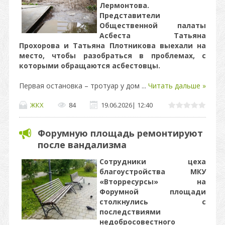
Лермонтова.
Представители
Общественной палаты
Асбеста Татьяна
Прохорова и Татьяна Плотникова выехали на
место, чтобы разобраться в проблемах, с
которыми обращаются асбестовцы.
Первая остановка – тротуар у дом
...
Читать дальше »
ЖКХ
84
19.06.2026
|
12:40
Форумную площадь ремонтируют
после вандализма
Сотрудники цеха
благоустройства МКУ
«Вторресурсы» на
Форумной площади
столкнулись с
последствиями
недобросовестного