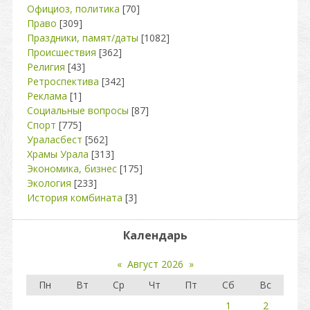
Официоз, политика
[70]
Право
[309]
Праздники, памят/даты
[1082]
Происшествия
[362]
Религия
[43]
Ретроспектива
[342]
Реклама
[1]
Социальные вопросы
[87]
Спорт
[775]
Ураласбест
[562]
Храмы Урала
[313]
Экономика, бизнес
[175]
Экология
[233]
История комбината
[3]
Календарь
«
Август 2026
»
Пн
Вт
Ср
Чт
Пт
Сб
Вс
1
2