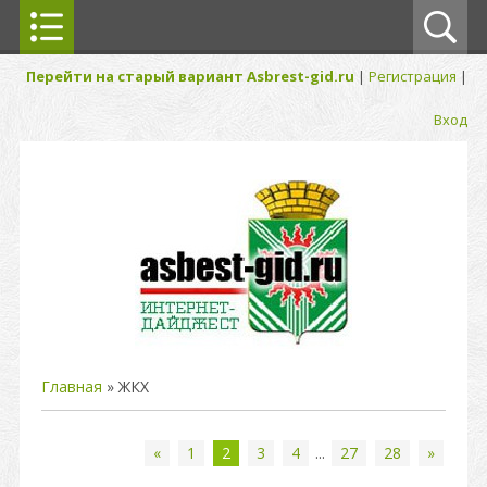
Перейти на старый вариант Asbrest-gid.ru
|
Регистрация
|
Вход
Главная
»
ЖКХ
«
1
2
3
4
...
27
28
»