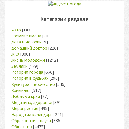
Категории раздела
Авто
[147]
Громкие имена
[70]
Дата в истории
[9]
Домашний доктор
[226]
ЖКХ
[300]
Жизнь молодежи
[1212]
Земляки
[179]
История города
[676]
История в судьбах
[290]
Культура, творчество
[546]
Криминал
[517]
Любимый край
[87]
Медицина, здоровье
[391]
Мероприятия
[495]
Народный календарь
[221]
Образование, наука
[336]
Общество
[4475]