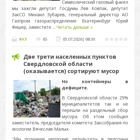
Символический газовый факел
мы зажгли депутат Госдумы Лев Ковпак, депутат
ЗакСО Михаил Зубарев, генеральный директор АО
Газпром газораспределение Екатеринбург Юрий
Фишер, заместите
...
Читать дальше »
ЖКХ
65
05.07.2026
|
08:30
Две трети населенных пунктов
Свердловской области
(оказывается) сортируют мусор
Но контейнеры в
дефиците.
В Свердловской области 29%
муниципалитетов так и не
перешли на раздельный сбор
мусора. Об этом сообщил
заместитель председателя комитета Заксобрания по
экологии Вячеслав Малых.
"Мы получили неплохие результаты в пилотных