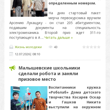
определенным номером.
На днях стартовый пакет
мерча первокурсника вручили
Арсению Лукащуку - он стал 205 абитуриентом,
подавшим документы на специальность
электромеханика. Второй приз ждет 311-го
поступающего в А
...
Читать дальше »
Жизнь молодежи
43
12.07.2026
|
08:10
Малышевские школьники
сделали робота и заняли
призовое место
Воспитанники кружка
«Роболаб» Дома детского
творчества Косарев Оскар
и Гашков Никита
выступили на окружном