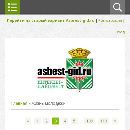
Перейти на старый вариант Asbrest-gid.ru
|
Регистрация
|
Вход
Главная
»
Жизнь молодежи
«
1
2
3
4
5
...
109
110
»