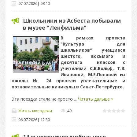
07.07.2026
|
08:10
Школьники из Асбеста побывали
в музее "Ленфильма"
В рамках проекта
"Культура для
школьников" учащиеся
шестого, восьмого и
десятого классов с
учителями С.В.Вольф, Т.В.
Ивановой, М.Е.Поповой из
школы № 24 провели увлекательные и
познавательные каникулы в Санкт-Петербурге.
Эта поездка стала не просто
...
Читать дальше »
Жизнь молодежи
49
06.07.2026
|
12:30
14 выпускников мобильного