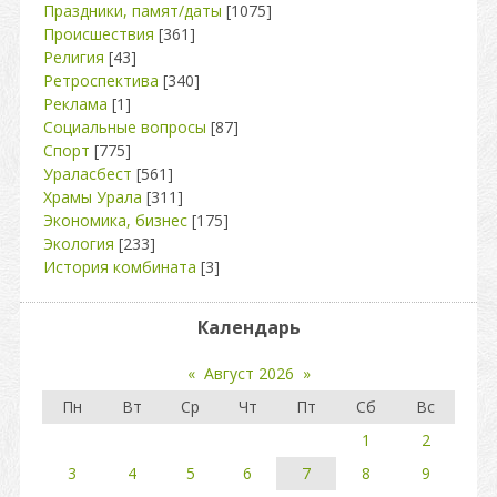
Праздники, памят/даты
[1075]
Происшествия
[361]
Религия
[43]
Ретроспектива
[340]
Реклама
[1]
Социальные вопросы
[87]
Спорт
[775]
Ураласбест
[561]
Храмы Урала
[311]
Экономика, бизнес
[175]
Экология
[233]
История комбината
[3]
Календарь
«
Август 2026
»
Пн
Вт
Ср
Чт
Пт
Сб
Вс
1
2
3
4
5
6
7
8
9