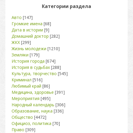
Категории раздела
Авто
[147]
Громкие имена
[68]
Дата в истории
[9]
Домашний доктор
[282]
ЖКХ
[299]
Жизнь молодежи
[1210]
Земляки
[179]
История города
[674]
История в судьбах
[288]
Культура, творчество
[545]
Криминал
[516]
Любимый край
[86]
Медицина, здоровье
[391]
Мероприятия
[495]
Народный календарь
[306]
Образование, наука
[336]
Общество
[4472]
Официоз, политика
[70]
Право
[309]