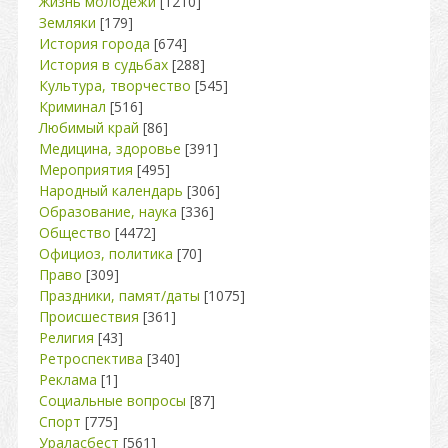
Жизнь молодежи
[1210]
Земляки
[179]
История города
[674]
История в судьбах
[288]
Культура, творчество
[545]
Криминал
[516]
Любимый край
[86]
Медицина, здоровье
[391]
Мероприятия
[495]
Народный календарь
[306]
Образование, наука
[336]
Общество
[4472]
Официоз, политика
[70]
Право
[309]
Праздники, памят/даты
[1075]
Происшествия
[361]
Религия
[43]
Ретроспектива
[340]
Реклама
[1]
Социальные вопросы
[87]
Спорт
[775]
Ураласбест
[561]