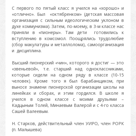
С первого по пятый класс я учился на «хорошо» и
«отлично». Был «октябренком» (детская массовая
организация с сильным идеологическим уклоном в
духе коммунизма). Затем, по-моему, в 3-м классе нас
приняли в «пионеры». Там дети готовились к
вступлению в комсомол. Поощрялись трудолюбие
(сбор макулатуры и металлолома), самоорганизация
и дисциплина.
Высший пионерский «чин», которого я достиг — это
«звеньевой», т.е. старший над одноклассниками,
которые сидели на одном ряду в классе (10-15
человек). Кроме того я был барабанщиком, при
выносе знамени пионерской организации школы на
линейках и сборах, и этим гордился. В школе я
учился в одном классе с моими друзьями –
Кадцыным Толей, Минаевым Валерой и с 4-го класса
Сашей Валеевым.
Н. Старков, действительный член УИРО, член РОРК
(п. Малышева)