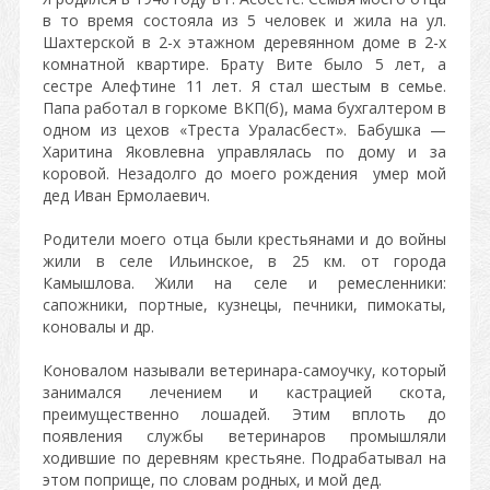
в то время состояла из 5 человек и жила на ул.
Шахтерской в 2-х этажном деревянном доме в 2-х
комнатной квартире. Брату Вите было 5 лет, а
сестре Алефтине 11 лет. Я стал шестым в семье.
Папа работал в горкоме ВКП(б), мама бухгалтером в
одном из цехов «Треста Ураласбест». Бабушка —
Харитина Яковлевна управлялась по дому и за
коровой. Незадолго до моего рождения умер мой
дед Иван Ермолаевич.
Родители моего отца были крестьянами и до войны
жили в селе Ильинское, в 25 км. от города
Камышлова. Жили на селе и ремесленники:
сапожники, портные, кузнецы, печники, пимокаты,
коновалы и др.
Коновалом называли ветеринара-самоучку, который
занимался лечением и кастрацией скота,
преимущественно лошадей. Этим вплоть до
появления службы ветеринаров промышляли
ходившие по деревням крестьяне. Подрабатывал на
этом поприще, по словам родных, и мой дед.