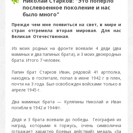
Николай Старков: "Это попёрло
послевоенное поколение и нас
было много"
Прежде чем мне появиться на свет, в мире и
стран отгремела вторая мировая. Для нас
Великая Отечественная.
Из моих родных на фронте воевали 4 дяди (два
маминых и два папиных брата), и 3 моих двоюродных
брата. Итого 7 человек.
Папин брат Старков Иван, рядовой 41 артполка,
находясь в госпитале, попал в июне 1942 г в плен,
почти на 3 года. Был освобожден войсками только в
апреле 1945 г.
Два маминых брата — Куляпины Николай и Иван
погибли в 1942 и 1944гг.
Дядя и 3 брата воевали до победы. География их
наград, которыми я горжусь, очень символична
(отражает характер боевых действий): медаль «За