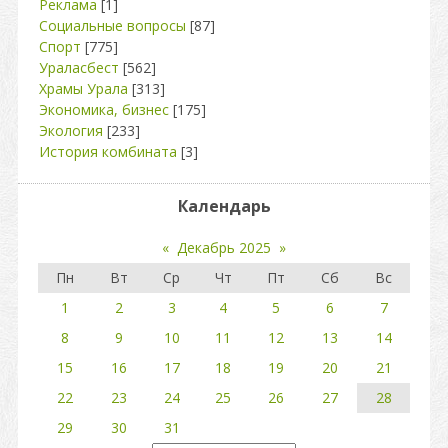
Реклама
[1]
Социальные вопросы
[87]
Спорт
[775]
Ураласбест
[562]
Храмы Урала
[313]
Экономика, бизнес
[175]
Экология
[233]
История комбината
[3]
Календарь
«
Декабрь 2025
»
Пн
Вт
Ср
Чт
Пт
Сб
Вс
1
2
3
4
5
6
7
8
9
10
11
12
13
14
15
16
17
18
19
20
21
22
23
24
25
26
27
28
29
30
31