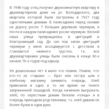
В 1948 году отец получил двухкомнатную квартиру в
двухквартирном доме на ул. Володарского, два
квартала которой были застроены в 1927 году
однотипными домами. В палисаднике перед окнами
на дорогу росло 7 больших деревьев черемухи, и
почти в каждом палисаднике росли черемухи. Весной
наша улица превращалась в цветущий и
благоухающий сад. До сих пор запах цветущей
черемухи у меня ассоциируется с детством и
становится немного грустно, т.к. все
двухквартирники улицы были снесены в конце 60-х
начале 70-х годов под карьер.
Из дошкольных лет я мало что помню. Помню, что
кто-то из старших — брат или сестра шли к
хлебному магазину занимать очередь. Хлеб
привозили в одно и то же время на телеге
запряженной лошадкой. Когда начинали выгружать
хлеб, по окрестным домам бежали «гонцы» и в
очередь приходили родственники, т.к. хлеб давали не
более булки в одни руки.