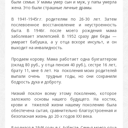
были семьи. У мамы умер сын и муж, у папы умерла
жена. Это были страшные личные драмы.
В 1941-1945г.г. родителям по 26-30 лет. Затем
послевоенное восстановление и неустроенность
быта. В 1946г. после моего рождения мама
заболевает эпилепсией. В 1952 сразу две беды —
умирает бабушка, а у отца вскоре инсульт, и он
выходит на инвалидность.
Продаем корову. Мама работает одна бухгалтером
(оклад 80 руб., у отца пенсия 40 руб.), сестре 16 лет,
брату 11, мне 6 лет. На поколения моих родителей
выпали очень трудные годы, но они сохранили
бодрость духа и доброту.
Низкий поклон всему этому поколению, которое
заложило основы нашего будущего. На костях,
крови и тяжелой жизни нашему поколению была
обеспечена сытая, сравнительно благоустроенная и
безопасная жизнь до 20-х годов ХХI века.
Я родился в 1946 году в г. Асбесте. Семья моего отца