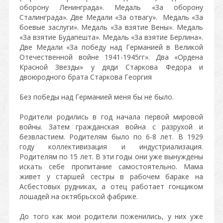
оборону Ленинграда». Медаль «За оборону
Сталинграда». Две Медали «За отвагу». Медаль «За
боевые заслуги». Медаль «За взятие Вены». Медаль
«За взятие Будапешта». Медаль «За взятие Берлина».
Две Медали «За победу над Германией в Великой
Отечественной войне 1941-1945гг». Два «Ордена
Красной Звезды» у дяди Старкова Федора и
двоюродного брата Старкова Георгия
Без победы над Германией меня бы не было.
Родители родились в год начала первой мировой
войны. Затем гражданская война с разрухой и
безвластием. Родителям было по 6-8 лет. В 1929
году коллективизация и индустриализация.
Родителям по 15 лет. В эти годы они уже вынуждены
искать себе пропитание самостоятельно. Мама
живет у старшей сестры в рабочем бараке на
Асбестовых рудниках, а отец работает гонщиком
лошадей на октябрьской фабрике.
До того как мои родители поженились, у них уже