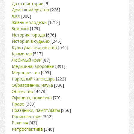
Дата в истории
[9]
Домашний доктор
[226]
ЖКХ
[300]
Жизнь молодежи
[1213]
Земляки
[179]
История города
[676]
История в судьбах
[245]
Культура, творчество
[546]
Криминал
[517]
Любимый край
[87]
Медицина, здоровье
[391]
Мероприятия
[495]
Народный календарь
[222]
Образование, наука
[336]
Общество
[4478]
Официоз, политика
[70]
Право
[309]
Праздники, памят/даты
[856]
Происшествия
[362]
Религия
[43]
Ретроспектива
[340]