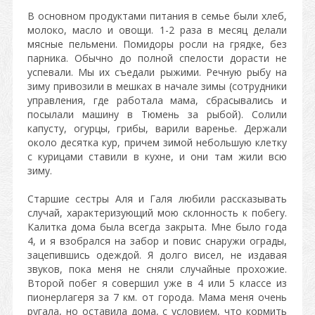
В основном продуктами питания в семье были хлеб,
молоко, масло и овощи. 1-2 раза в месяц делали
мясные пельмени. Помидоры росли на грядке, без
парника. Обычно до полной спелости дорасти не
успевали. Мы их съедали рыжими. Речную рыбу на
зиму привозили в мешках в начале зимы (сотрудники
управления, где работала мама, сбрасывались и
посылали машину в Тюмень за рыбой). Солили
капусту, огурцы, грибы, варили варенье. Держали
около десятка кур, причем зимой небольшую клетку
с курицами ставили в кухне, и они там жили всю
зиму.
Старшие сестры Аля и Галя любили рассказывать
случай, характеризующий мою склонность к побегу.
Калитка дома была всегда закрыта. Мне было года
4, и я взобрался на забор и повис снаружи ограды,
зацепившись одеждой. Я долго висел, не издавая
звуков, пока меня не сняли случайные прохожие.
Второй побег я совершил уже в 4 или 5 классе из
пионерлагеря за 7 км. от города. Мама меня очень
ругала, но оставила дома, с условием, что кормить