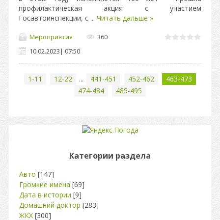
профилактическая акция с участием
Госавтоинспекции, с
...
Читать дальше »
Мероприятия
360
10.02.2023
|
07:50
1-11
12-22
...
441-451
452-462
463-473
474-484
485-495
Категории раздела
Авто
[147]
Громкие имена
[69]
Дата в истории
[9]
Домашний доктор
[283]
ЖКХ
[300]