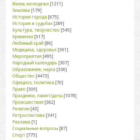
Жизнь молодежи
[1211]
Земляки
[179]
История города
[675]
История в судьбах
[289]
Культура, творчество
[545]
Криминал
[517]
Любимый край
[86]
Медицина, здоровье
[391]
Мероприятия
[495]
Народный календарь
[307]
Образование, наука
[336]
Общество
[4473]
Официоз, политика
[70]
Право
[309]
Праздники, памят/даты
[1078]
Происшествия
[362]
Религия
[43]
Ретроспектива
[341]
Реклама
[1]
Социальные вопросы
[87]
Спорт
[775]