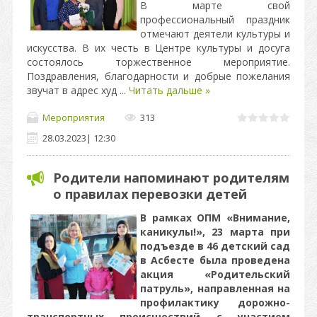
В марте свой
профессиональный праздник
отмечают деятели культуры и
искусства. В их честь в Центре культуры и досуга
состоялось торжественное мероприятие.
Поздравления, благодарности и добрые пожелания
звучат в адрес худ
...
Читать дальше »
Мероприятия
313
28.03.2023
|
12:30
Родители напоминают родителям
о правилах перевозки детей
В рамках ОПМ «Внимание,
каникулы!», 23 марта при
подъезде в 46 детский сад
в Асбесте была проведена
акция «Родительский
патруль», направленная на
профилактику дорожно-
транспортных происшествий с участием