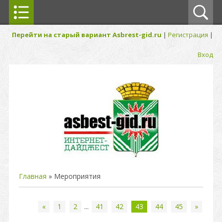
Перейти на старый вариант Asbrest-gid.ru
|
Регистрация
|
Вход
Главная
»
Мероприятия
«
1
2
...
41
42
43
44
45
»