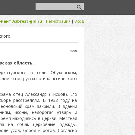
иант Asbrest-gid.ru
|
Регистрация
|
Вход
ского
13:20
вская область.
хотурского в селе Обуховском,
элементов русского и классического
рама отец Александр (Писцов). Его
коре расстреляли. В 1938 году на
еоновский храм закрыли. В здании
ниям, иконы, недорогая утварь и
ремя находились в церкви. Местная
ла на собак церковные одежды,
оде усов, бород и рогов. Согласно