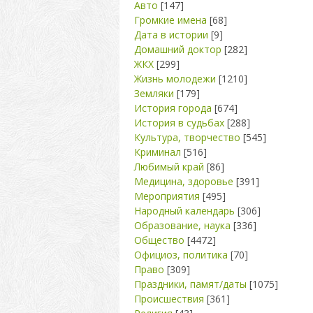
Авто
[147]
Громкие имена
[68]
Дата в истории
[9]
Домашний доктор
[282]
ЖКХ
[299]
Жизнь молодежи
[1210]
Земляки
[179]
История города
[674]
История в судьбах
[288]
Культура, творчество
[545]
Криминал
[516]
Любимый край
[86]
Медицина, здоровье
[391]
Мероприятия
[495]
Народный календарь
[306]
Образование, наука
[336]
Общество
[4472]
Официоз, политика
[70]
Право
[309]
Праздники, памят/даты
[1075]
Происшествия
[361]