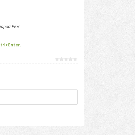
город Реж
trl+Enter.