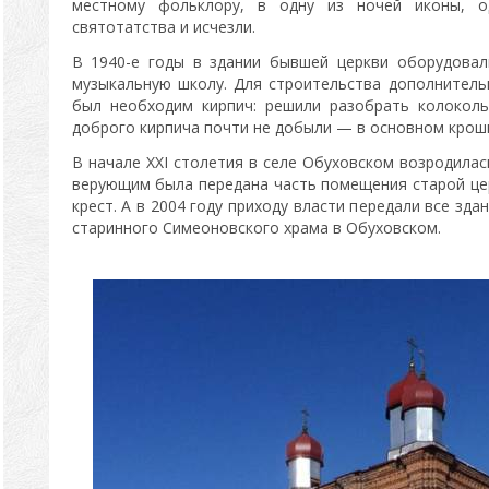
местному фольклору, в одну из ночей иконы, 
святотатства и исчезли.
В 1940-е годы в здании бывшей церкви оборудова
музыкальную школу. Для строительства дополнител
был необходим кирпич: решили разобрать колоколь
доброго кирпича почти не добыли — в основном крошк
В начале XXI столетия в селе Обуховском возродилас
верующим была передана часть помещения старой цер
крест. А в 2004 году приходу власти передали все зда
старинного Симеоновского храма в Обуховском.