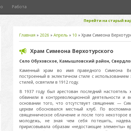
то
Работа
Перейти на старый вар
Главная
»
2026
»
Апрель
»
10
» Храм Симеона Верхотур
Храм Симеона Верхотурского
Село Обуховское, Камышловский район, Свердло
Каменный храм во имя праведного Симеона Вер
построенный в эклектичном стиле с использованием 
стилей, освятили в 1912 году.
В 1937 году был арестован последний настоятель х
обвинили в контрреволюционной деятельности и вс
основании того, что отсутствует священник — Сим
церкви обосновался местный клуб. По воспомина
священническое облачение и после того некоторое в
молодежь, не зная чем себя потешить, надева
пририсовывала образам «недостающие элементы» вр