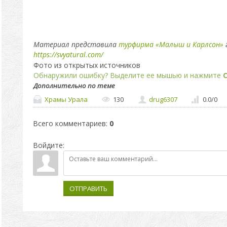
Материал представила
турфирма «Малыш и Карлсон»
https://svyatural.com/
Фото из открытых источников
Обнаружили ошибку? Выделите ее мышью и нажмите
C
Дополнительно по теме
Храмы Урала
130
drug6307
0.0
/
0
Всего комментариев
:
0
Войдите:
ОТПРАВИТЬ