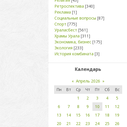
Религия
[43]
Ретроспектива
[340]
Реклама
[1]
Социальные вопросы
[87]
Спорт
[775]
Ураласбест
[561]
Храмы Урала
[311]
Экономика, бизнес
[175]
Экология
[233]
История комбината
[3]
Календарь
«
Апрель 2026
»
Пн
Вт
Ср
Чт
Пт
Сб
Вс
1
2
3
4
5
6
7
8
9
10
11
12
13
14
15
16
17
18
19
20
21
22
23
24
25
26