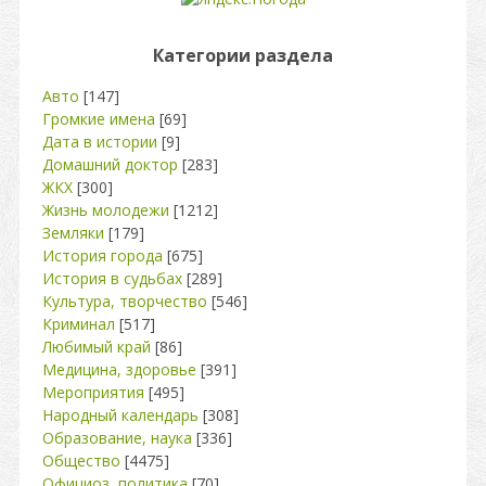
Категории раздела
Авто
[147]
Громкие имена
[69]
Дата в истории
[9]
Домашний доктор
[283]
ЖКХ
[300]
Жизнь молодежи
[1212]
Земляки
[179]
История города
[675]
История в судьбах
[289]
Культура, творчество
[546]
Криминал
[517]
Любимый край
[86]
Медицина, здоровье
[391]
Мероприятия
[495]
Народный календарь
[308]
Образование, наука
[336]
Общество
[4475]
Официоз, политика
[70]