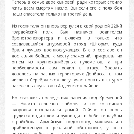
Теперь в семье двое сыновей, ради которых стоило
жить всем смертям назло. Вынесли его с поля боя
наши спасатели только на третий день.
Из госпиталя он вновь вернулся в свой родной 228-й
гвардейский полк. Был назначен водителем
бронетранспортера и включен в только что
создававшийся штурмовой отряд «Шторм», куда
брали лучших военнослужащих. В его составе он
доставлял бойцов к месту сражений, прикрывал их
огнем из крупнокалиберных пулеметов, а при
необходимости сам ходил в атаку. Воевать
довелось на разных территориях Донбасса, в том
числе в Серебрянском лесу, участвовать в штурме
населенных пунктов в Авдеевском районе.
Но сказались последствия ранения под Кременной
— Никита серьезно заболел и по состоянию
здоровья возвратился домой. Сейчас он вновь
трудится водителем и руководит в Асбесте клубом
страйкбола. Армейскую подготовку, максимально
приближенную к реальной обстановке, у него
проходят ребята из детского дома, воспитанники