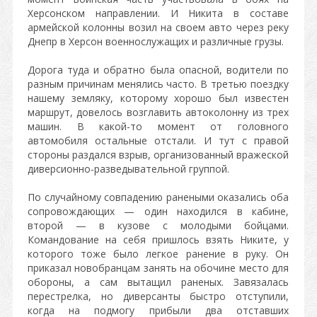
Херсонском направлении. И Никита в составе
армейской колонны возил на своем авто через реку
Днепр в Херсон военнослужащих и различные грузы.
Дорога туда и обратно была опасной, водители по
разным причинам менялись часто. В третью поездку
нашему земляку, которому хорошо был известен
маршрут, довелось возглавить автоколонну из трех
машин. В какой-то момент от головного
автомобиля остальные отстали. И тут с правой
стороны раздался взрыв, организованный вражеской
диверсионно-разведывательной группой.
По случайному совпадению ранеными оказались оба
сопровождающих — один находился в кабине,
второй — в кузове с молодыми бойцами.
Командование на себя пришлось взять Никите, у
которого тоже было легкое ранение в руку. Он
приказал новобранцам занять на обочине место для
обороны, а сам вытащил раненых. Завязалась
перестрелка, но диверсанты быстро отступили,
когда на подмогу прибыли два отставших