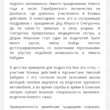
Надолго запомнилось Никите празднование Нового
года в лесах Серебрянского лесничества на
Донбассе, где довелось участвовать в боевых
действиях. В новогоднюю ночь его и сослуживцев
поздравили с праздником Дед Мороз и Снегурочка.
Да не какие-то пришлые, а свои, родные. В
Снегурочку превратилась медицинская сестра, а
Дедом Морозом стал один из водителей. Было
много шуток, смеха. Бойцы охотно
фотографировались со сказочными персонажами.
Не упустил подобной возможности и Никита
Бабурин.
В детстве примером для подростка был его отец —
участник боевых действий в Афганистане Николай
Бабурин. С его согласия после окончания школы
молодой человек выучился на водителя грузового
автомобиля, а во время службы в армии в Еланских
лагерях освоил военную специальность механика-
водителя боевого танка.
Приверженность армейским традициям сохранил,