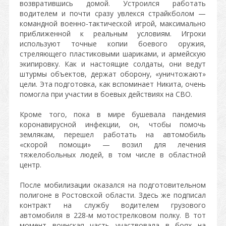
возвратившись домой. Устроился работать
водителем и почти сразу увлекся страйкболом —
командной военно-тактической игрой, максимально
приближенной к реальным условиям. Игроки
используют точные копии боевого оружия,
стреляющего пластиковыми шариками, и армейскую
экипировку. Как и настоящие солдаты, они ведут
штурмы объектов, держат оборону, «уничтожают»
цели. Эта подготовка, как вспоминает Никита, очень
помогла при участии в боевых действиях на СВО.
Кроме того, пока в мире бушевала пандемия
коронавирусной инфекции, он, чтобы помочь
землякам, перешел работать на автомобиль
«скорой помощи» — возил для лечения
тяжелобольных людей, в том числе в областной
центр.
После мобилизации оказался на подготовительном
полигоне в Ростовской области. Здесь же подписал
контракт на службу водителем грузового
автомобиля в 228-м мотострелковом полку. В тот
момент воинская часть участвовала в боях на