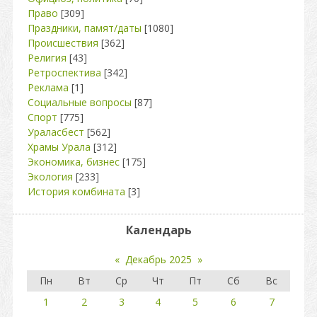
Право
[309]
Праздники, памят/даты
[1080]
Происшествия
[362]
Религия
[43]
Ретроспектива
[342]
Реклама
[1]
Социальные вопросы
[87]
Спорт
[775]
Ураласбест
[562]
Храмы Урала
[312]
Экономика, бизнес
[175]
Экология
[233]
История комбината
[3]
Календарь
«
Декабрь 2025
»
Пн
Вт
Ср
Чт
Пт
Сб
Вс
1
2
3
4
5
6
7