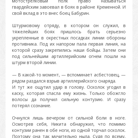
мотострелковый полк право называться
гвардейским завоевал в боях в районе Кременной. И
свой вклад в это внес боец Бабурин.
Штурмовому отряду, в котором он служил, в
тяжелейших боях пришлось брать серьезно
укрепленные в окрестных посадках линии обороны
противника. Под их напором пала первая линия, на
которой сразу закрепились наши бойцы. Затем они
под сильнейшим артиллерийским огнем пошли на
штурм второй линии.
— В какой-то момент, — вспоминает асбестовец, —
рядом раздался взрыв артиллерийского снаряда.
И тут же ощутил удар в голову. Осколок угодил в
каску, которая спасла ему жизнь. Только обожгло
волосы да получил сильную контузию. И сразу
потерял сознание.
Очнулся лишь вечером от сильной боли в ноге.
Осмотрев себя, Никита обнаружил, что помимо
контузии ранен в обе ноги, из одной торчал осколок.
Поэтому она так мучительно ныла. Судя по всему,