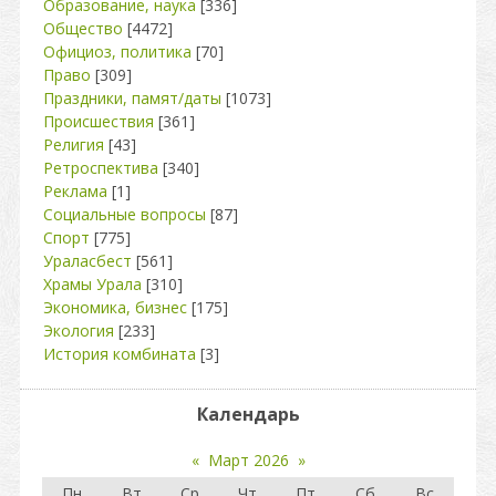
Образование, наука
[336]
Общество
[4472]
Официоз, политика
[70]
Право
[309]
Праздники, памят/даты
[1073]
Происшествия
[361]
Религия
[43]
Ретроспектива
[340]
Реклама
[1]
Социальные вопросы
[87]
Спорт
[775]
Ураласбест
[561]
Храмы Урала
[310]
Экономика, бизнес
[175]
Экология
[233]
История комбината
[3]
Календарь
«
Март 2026
»
Пн
Вт
Ср
Чт
Пт
Сб
Вс