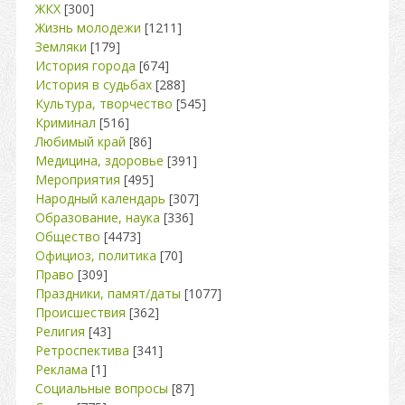
ЖКХ
[300]
Жизнь молодежи
[1211]
Земляки
[179]
История города
[674]
История в судьбах
[288]
Культура, творчество
[545]
Криминал
[516]
Любимый край
[86]
Медицина, здоровье
[391]
Мероприятия
[495]
Народный календарь
[307]
Образование, наука
[336]
Общество
[4473]
Официоз, политика
[70]
Право
[309]
Праздники, памят/даты
[1077]
Происшествия
[362]
Религия
[43]
Ретроспектива
[341]
Реклама
[1]
Социальные вопросы
[87]