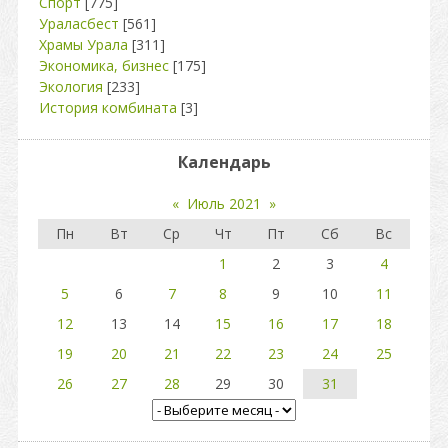
Спорт
[775]
Ураласбест
[561]
Храмы Урала
[311]
Экономика, бизнес
[175]
Экология
[233]
История комбината
[3]
Календарь
«
Июль 2021
»
Пн
Вт
Ср
Чт
Пт
Сб
Вс
1
2
3
4
5
6
7
8
9
10
11
12
13
14
15
16
17
18
19
20
21
22
23
24
25
26
27
28
29
30
31