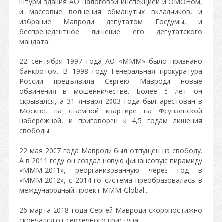
штурм здания АО налоговой инспекцией и ОМОНом,
и массовые волнения обманутых вкладчиков, и
избрание Мавроди депутатом Госдумы, и
беспрецедентное лишение его депутатского
мандата.
22 сентября 1997 года АО «МММ» было признано
банкротом. В 1998 году Генеральная прокуратура
России предъявила Сергею Мавроди новые
обвинения в мошенничестве. Более 5 лет он
скрывался, а 31 января 2003 года был арестован в
Москве, на съёмной квартире на Фрунзенской
набережной, и приговорен к 4,5 годам лишения
свободы.
22 мая 2007 года Мавроди был отпущен на свободу.
А в 2011 году он создал новую финансовую пирамиду
«МММ-2011», реорганизованную через год в
«МММ-2012», с 2014-го система преобразовалась в
международный проект MMM-Global...
26 марта 2018 года Сергей Мавроди скоропостижно
скончался от сердечного приступа.