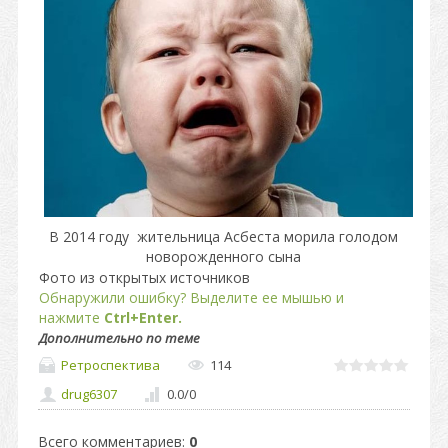
В 2014 году жительница Асбеста морила голодом
новорожденного сына
Фото из открытых источников
Обнаружили ошибку? Выделите ее мышью и
нажмите
Ctrl+Enter.
Дополнительно по теме
Ретроспектива
114
drug6307
0.0
/
0
Всего комментариев
:
0