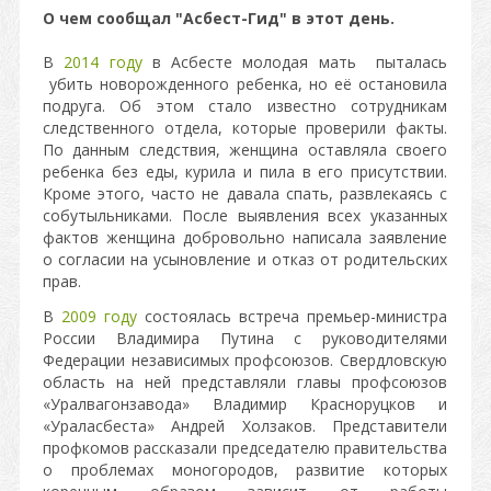
О чем сообщал "Асбест-Гид" в этот день.
В
2014 году
в Асбесте молодая мать пыталась
убить новорожденного ребенка, но её остановила
подруга. Об этом стало известно сотрудникам
следственного отдела, которые проверили факты.
По данным следствия, женщина оставляла своего
ребенка без еды, курила и пила в его присутствии.
Кроме этого, часто не давала спать, развлекаясь с
собутыльниками. После выявления всех указанных
фактов женщина добровольно написала заявление
о согласии на усыновление и отказ от родительских
прав.
В
2009 году
состоялась встреча премьер-министра
России Владимира Путина с руководителями
Федерации независимых профсоюзов. Свердловскую
область на ней представляли главы профсоюзов
«Уралвагонзавода» Владимир Красноруцков и
«Ураласбеста» Андрей Холзаков. Представители
профкомов рассказали председателю правительства
о проблемах моногородов, развитие которых