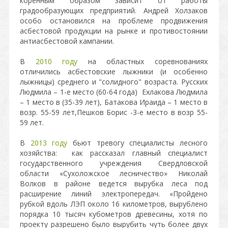
коренным образом зависит от работы
градообразующих предприятий. Андрей Холзаков
особо остановился на проблеме продвижения
асбестовой продукции на рынке и противостоянии
антиасбестовой кампании.
В
2010 году
на областных соревнованиях
отличились асбестовские лыжники (и особенно
лыжницы) среднего и "солидного" возраста. Русских
Людмила – 1-е место (60-64 года) Ехлакова Людмила
– 1 место в (35-39 лет), Батакова Ираида – 1 место в
возр. 55-59 лет,Пешков Борис -3-е место в возр 55-
59 лет.
В
2013 году
бьют тревогу специалисты лесного
хозяйства: как рассказал главный специалист
государственного учреждения Свердловской
области «Сухоложское лесничество» Николай
Волков в районе ведется вырубка леса под
расширение линий электропередач. «Пройдено
рубкой вдоль ЛЭП около 16 километров, вырублено
порядка 10 тысяч кубометров древесины, хотя по
проекту разрешено было вырубить чуть более двух