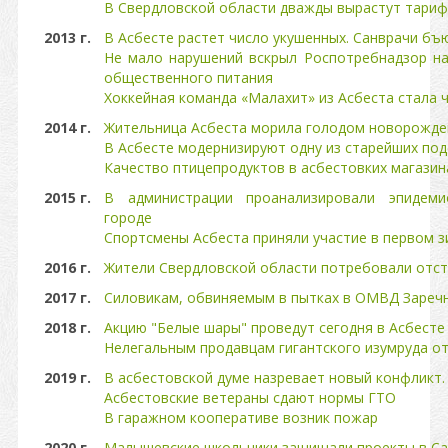
В Свердловской области дважды вырастут тариф
2013 г.
В Асбесте растет число укушенных. Санврачи бъю
Не мало нарушений вскрыл Роспотребнадзор на
общественного питания
Хоккейная команда «Малахит» из Асбеста стала
2014 г.
Жительница Асбеста морила голодом новорожде
В Асбесте модернизируют одну из старейших по
Качество птицепродуктов в асбестовких магази
2015 г.
В администрации проанализировали эпидеми
городе
Спортсмены Асбеста приняли участие в первом 
2016 г.
Жители Свердловской области потребовали отст
2017 г.
Силовикам, обвиняемым в пытках в ОМВД Заречн
2018 г.
Акцию "Белые шары" проведут сегодня в Асбесте
Нелегальным продавцам гигантского изумруда о
2019 г.
В асбестовской думе назревает новый конфликт.
Асбестовские ветераны сдают нормы ГТО
В гаражном кооперативе возник пожар
2020 г.
Малышевские школьники защищали проекты в Са