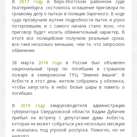
В
2017 году
в Верх-Исетском районном суде
Екатеринбурга состоялось оглашение приговора по
громкому делу о пытках в полиции Заречного. В ходе
суда прозвучали жуткие подробности пыток и угроз
потерпевшим, и с самого начала стало ясно, что
приговор будет носить обвинительный характер. В
итоге все полицейские получили реальные сроки,
все-таки несколько меньшие, чем те, что запросило
обвинение.
28 марта
2018 года
в России был объявлен
национальный траур по погибшим в страшном
пожаре в кемеровском ТРЦ "Зимняя вишня". В
Асбесте в этот день жители собрались у обелиска,
чтобы запустить в небо белые шары в память о
погибших.
В
2019 году
замруководителя администрации
губернатора Свердловской области Вадим Дубичев
прибыл на встречу с депутатами думы Асбеста,
которая не может собраться уже несколько месяцев
и оказалась под угрозой роспуска. Помогло, но не
надолго...