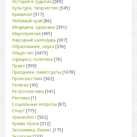
История в судьбах
[289]
Культура, творчество
[545]
Криминал
[517]
Любимый край
[86]
Медицина, здоровье
[391]
Мероприятия
[495]
Народный календарь
[307]
Образование, наука
[336]
Общество
[4473]
Официоз, политика
[70]
Право
[309]
Праздники, памят/даты
[1078]
Происшествия
[362]
Религия
[43]
Ретроспектива
[341]
Реклама
[1]
Социальные вопросы
[87]
Спорт
[775]
Ураласбест
[562]
Храмы Урала
[312]
Экономика, бизнес
[175]
Экология
[233]