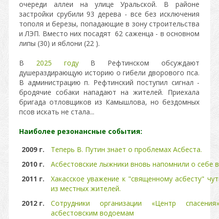
очереди аллеи на улице Уральской. В районе
застройки срубили 93 дерева - все без исключения
тополя и березы, попадающие в зону строительства
и ЛЭП. Вместо них посадят 62 саженца - в основном
липы (30) и яблони (22 ).
В
2025 году
В Рефтинском обсуждают
душераздирающую историю о гибели дворового пса.
В администрацию п. Рефтинский поступил сигнал -
бродячие собаки нападают на жителей. Приехала
бригада отловщиков из Камышлова, но бездомных
псов искать не стала...
Наиболее резонансные события:
2009 г.
Теперь В. Путин знает о проблемах Асбеста.
2010 г.
Асбестовские лыжники вновь напомнили о себе 
2011 г.
Хакасское уважение к "священному асбесту" чу
из местных жителей.
2012 г.
Сотрудники организации «Центр спасен
асбестовским водоемам