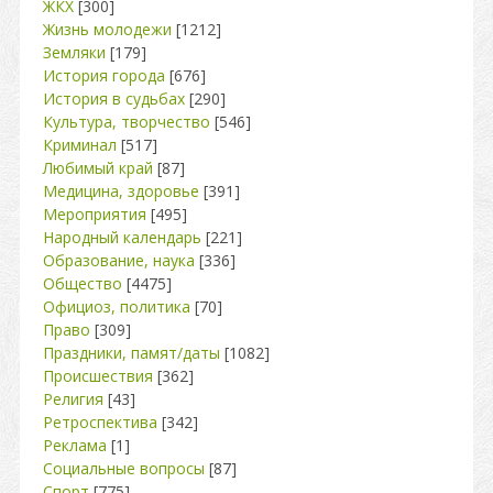
ЖКХ
[300]
Жизнь молодежи
[1212]
Земляки
[179]
История города
[676]
История в судьбах
[290]
Культура, творчество
[546]
Криминал
[517]
Любимый край
[87]
Медицина, здоровье
[391]
Мероприятия
[495]
Народный календарь
[221]
Образование, наука
[336]
Общество
[4475]
Официоз, политика
[70]
Право
[309]
Праздники, памят/даты
[1082]
Происшествия
[362]
Религия
[43]
Ретроспектива
[342]
Реклама
[1]
Социальные вопросы
[87]
Спорт
[775]