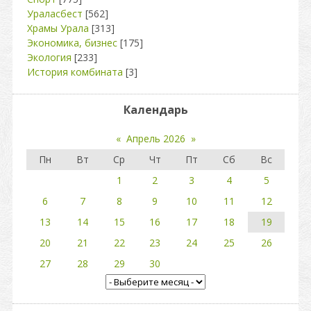
Ураласбест
[562]
Храмы Урала
[313]
Экономика, бизнес
[175]
Экология
[233]
История комбината
[3]
Календарь
«
Апрель 2026
»
Пн
Вт
Ср
Чт
Пт
Сб
Вс
1
2
3
4
5
6
7
8
9
10
11
12
13
14
15
16
17
18
19
20
21
22
23
24
25
26
27
28
29
30