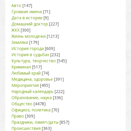
Авто
[147]
Громкие имена
[71]
Дата в истории
[9]
Домашний доктор
[227]
ЖКХ
[300]
Жизнь молодежи
[1213]
Земляки
[179]
История города
[609]
История в судьбах
[232]
Культура, творчество
[545]
Криминал
[517]
Любимый край
[74]
Медицина, здоровье
[391]
Мероприятия
[495]
Народный календарь
[222]
Образование, наука
[336]
Общество
[4478]
Официоз, политика
[70]
Право
[309]
Праздники, памят/даты
[857]
Происшествия
[363]