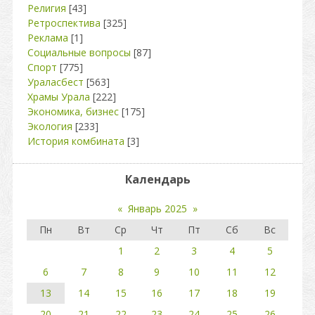
Религия
[43]
Ретроспектива
[325]
Реклама
[1]
Социальные вопросы
[87]
Спорт
[775]
Ураласбест
[563]
Храмы Урала
[222]
Экономика, бизнес
[175]
Экология
[233]
История комбината
[3]
Календарь
«
Январь 2025
»
Пн
Вт
Ср
Чт
Пт
Сб
Вс
1
2
3
4
5
6
7
8
9
10
11
12
13
14
15
16
17
18
19
20
21
22
23
24
25
26