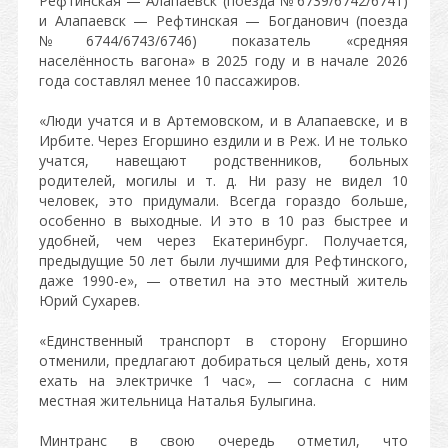
Рефтинская — Алапаевск (поезда № 6739/6742/6741)
и Алапаевск — Рефтинская — Богданович (поезда
№ 6744/6743/6746) показатель «средняя
населённость вагона» в 2025 году и в начале 2026
года составлял менее 10 пассажиров.
«Люди учатся и в Артемовском, и в Алапаевске, и в
Ирбите. Через Егоршино ездили и в Реж. И не только
учатся, навещают родственников, больных
родителей, могилы и т. д. Ни разу не видел 10
человек, это придумали. Всегда гораздо больше,
особенно в выходные. И это в 10 раз быстрее и
удобней, чем через Екатеринбург. Получается,
предыдущие 50 лет были лучшими для Рефтинского,
даже 1990-е», — ответил на это местный житель
Юрий Сухарев.
«Единственный транспорт в сторону Егоршино
отменили, предлагают добираться целый день, хотя
ехать на электричке 1 час», — согласна с ним
местная жительница Наталья Булыгина.
Минтранс в свою очередь отметил, что