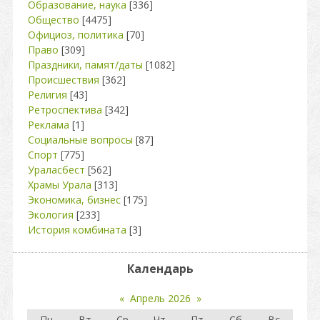
Образование, наука
[336]
Общество
[4475]
Официоз, политика
[70]
Право
[309]
Праздники, памят/даты
[1082]
Происшествия
[362]
Религия
[43]
Ретроспектива
[342]
Реклама
[1]
Социальные вопросы
[87]
Спорт
[775]
Ураласбест
[562]
Храмы Урала
[313]
Экономика, бизнес
[175]
Экология
[233]
История комбината
[3]
Календарь
«
Апрель 2026
»
Пн
Вт
Ср
Чт
Пт
Сб
Вс