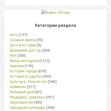
Категории раздела
Авто
[147]
Громкие имена
[70]
Дата в истории
[9]
Домашний доктор
[284]
ЖКХ
[300]
Жизнь молодежи
[1212]
Земляки
[179]
История города
[676]
История в судьбах
[290]
Культура, творчество
[546]
Криминал
[517]
Любимый край
[87]
Медицина, здоровье
[391]
Мероприятия
[495]
Народный календарь
[308]