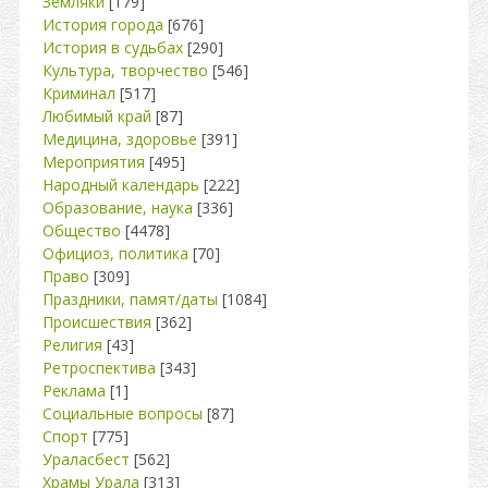
Земляки
[179]
История города
[676]
История в судьбах
[290]
Культура, творчество
[546]
Криминал
[517]
Любимый край
[87]
Медицина, здоровье
[391]
Мероприятия
[495]
Народный календарь
[222]
Образование, наука
[336]
Общество
[4478]
Официоз, политика
[70]
Право
[309]
Праздники, памят/даты
[1084]
Происшествия
[362]
Религия
[43]
Ретроспектива
[343]
Реклама
[1]
Социальные вопросы
[87]
Спорт
[775]
Ураласбест
[562]
Храмы Урала
[313]