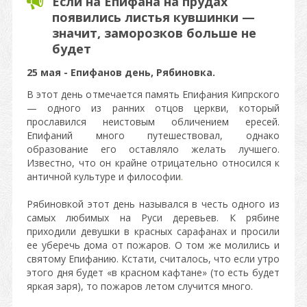
Если на Епифана на прудах
появились листья кувшинки —
значит, заморозков больше не
будет
25 мая - Епифанов день, Рябиновка.
В этот день отмечается память Епифания Кипрского
— одного из ранних отцов церкви, который
прославился неистовым обличением ересей.
Епифаний много путешествовал, однако
образование его оставляло желать лучшего.
Известно, что он крайне отрицательно относился к
античной культуре и философии
.
Рябиновкой этот день назывался в честь одного из
самых любимых на Руси деревьев. К рябине
приходили девушки в красных сарафанах и просили
ее уберечь дома от пожаров. О том же молились и
святому Епифанию. Кстати, считалось, что если утро
этого дня будет «в красном кафтане» (то есть будет
яркая заря), то пожаров летом случится много.