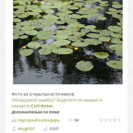
Фото из открытых источников
Обнаружили ошибку? Выделите ее мышью и
нажмите
Ctrl+Enter.
Дополнительно по теме
Народный календарь
84
drug6307
0.0
/
0