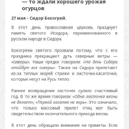
— то ждали хорошего урожая
огурцов
27 мая -
Сидор Бокогрей.
В этот день православная церковь празднует
память святого Исидора, переименованного в
русском народе в Сидора
.
Бокогреем святого прозвали потому, что с его
праздника прекращают дуть северные ветры —
«сиверы». Наши предки говорили:
«На день Сидора
отойдут все сиверы»
. Также на Сидора прилетают
из-за теплых морей стрижи и ласточки-касаточки,
которые несут на Русь тепло.
Раннее возвращение ласточек сулило счастливый
год. В то же время говорили:
«Одна ласточка весны
не делает»; «Первой касатке не верь»
. Это означало,
что только массовый прилет птиц мог быть
свидетельством окончательного прихода весны.
В этот день обращали внимание на приметы. Если