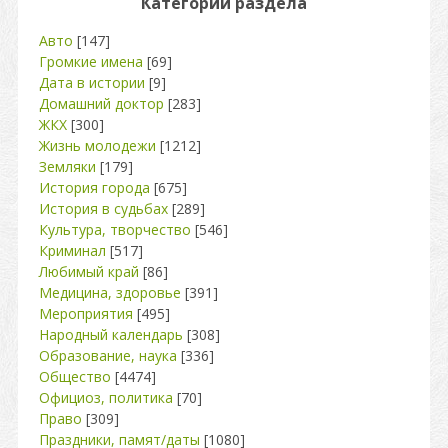
Категории раздела
Авто
[147]
Громкие имена
[69]
Дата в истории
[9]
Домашний доктор
[283]
ЖКХ
[300]
Жизнь молодежи
[1212]
Земляки
[179]
История города
[675]
История в судьбах
[289]
Культура, творчество
[546]
Криминал
[517]
Любимый край
[86]
Медицина, здоровье
[391]
Мероприятия
[495]
Народный календарь
[308]
Образование, наука
[336]
Общество
[4474]
Официоз, политика
[70]
Право
[309]
Праздники, памят/даты
[1080]