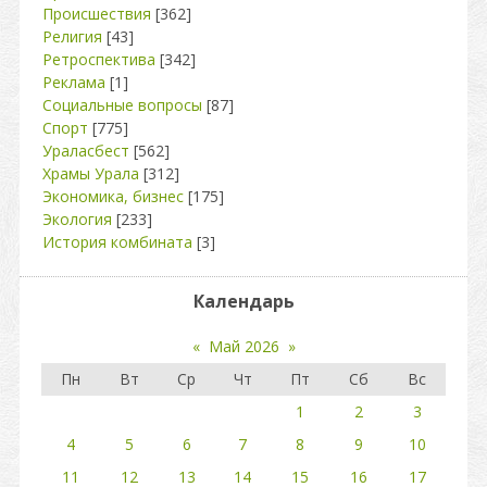
Происшествия
[362]
Религия
[43]
Ретроспектива
[342]
Реклама
[1]
Социальные вопросы
[87]
Спорт
[775]
Ураласбест
[562]
Храмы Урала
[312]
Экономика, бизнес
[175]
Экология
[233]
История комбината
[3]
Календарь
«
Май 2026
»
Пн
Вт
Ср
Чт
Пт
Сб
Вс
1
2
3
4
5
6
7
8
9
10
11
12
13
14
15
16
17