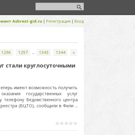
иант Asbrest-gid.ru
|
Регистрация
|
Вход
1296
1297
...
1343
1344
»
уг стали круглосуточными
теперь имеют возможность получить
казания государственных услуг
му телефону Ведомственного центра
среестра (ВЦТО), сообщили в Фили
...