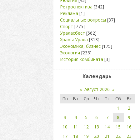
Религия
[43]
Ретроспектива
[342]
Реклама
[1]
Социальные вопросы
[87]
Спорт
[775]
Ураласбест
[562]
Храмы Урала
[313]
Экономика, бизнес
[175]
Экология
[233]
История комбината
[3]
Календарь
«
Август 2026
»
Пн
Вт
Ср
Чт
Пт
Сб
Вс
1
2
3
4
5
6
7
8
9
10
11
12
13
14
15
16
17
18
19
20
21
22
23