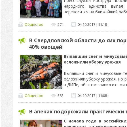
Пресс-служба Роструда поясн
народного единства выпал
переносится на ближайший раб
Общество
574
04.10.2017
|
11:18
В Свердловской области до сих пор
40% овощей
Выпавший снег и минусовые
осложнили уборку урожая
Выпавший снег и минусовые т
осложнили уборку урожая, но 
в ДИПе, об этом заявил и.о. м
Общество
583
04.10.2017
|
11:08
В апеках подорожали практически 
С начала года в российски
лекарства, за исключением