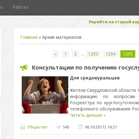
то
Работа
Перейти на старый вар
Главная
»
Архив материалов
«
1
2
...
1293
1294
1295
Консультации по получению госусл
Для среднеуральцев
Жители Свердловской области 
информацию по вопросам о
Росреестра по круглосуточно
телефонного обслуживания Ро
Читать дальше »
Общество
545
06.10.2017
|
16:21