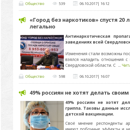
Общество
539
06.10.2017
|
16:12
«Город без наркотиков» спустя 20 
легально
Антинаркотическая пропаг
заведениях всей Свердловс
Изменения стали возможны посл
взялся наладить отношения с
Свердловской области. С
...
Чит
Общество
598
06.10.2017
|
16:07
49% россиян не хотят делать своим
49% россиян не хотят де
гриппа. Таковы данные исс
детской вакцинации.
Своё мнение респонденты ар
имеют побочные эффекты и н