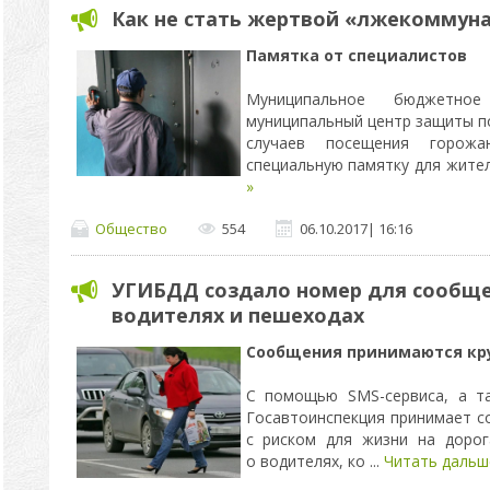
Как не стать жертвой «лжекоммун
Памятка от специалистов
Муниципальное бюджетное 
муниципальный центр защиты п
случаев посещения горожан
специальную памятку для жите
»
Общество
554
06.10.2017
|
16:16
УГИБДД создало номер для сообще
водителях и пешеходах
Сообщения принимаются кру
С помощью SMS-сервиса, а та
Госавтоинспекция принимает с
с риском для жизни на дорог
о водителях, ко
...
Читать дальш