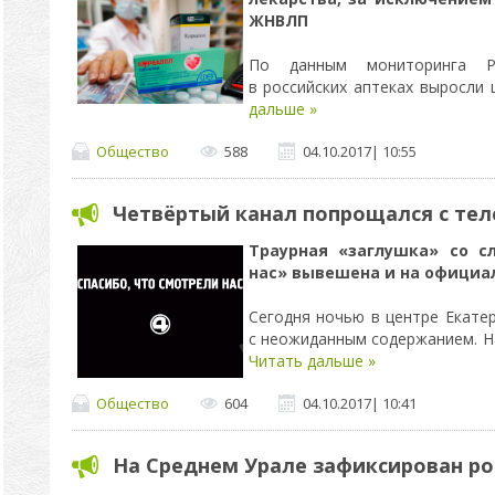
ЖНВЛП
По данным мониторинга Ро
в российских аптеках выросли
дальше »
Общество
588
04.10.2017
|
10:55
Четвёртый канал попрощался с те
Траурная «заглушка» со с
нас» вывешена и на официа
Сегодня ночью в центре Екате
с неожиданным содержанием. Н
Читать дальше »
Общество
604
04.10.2017
|
10:41
На Среднем Урале зафиксирован ро