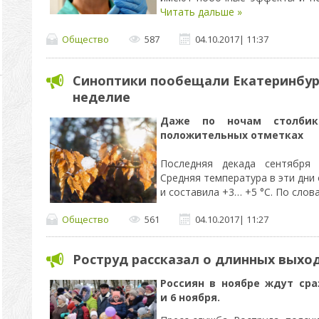
Читать дальше »
Общество
587
04.10.2017
|
11:37
Синоптики пообещали Екатеринбург
неделие
Даже по ночам столбик
положительных отметках
Последняя декада сентября 
Средняя температура в эти дни 
и составила +3… +5 °С. По сло
Общество
561
04.10.2017
|
11:27
Роструд рассказал о длинных выхо
Россиян в ноябре ждут сра
и 6 ноября.