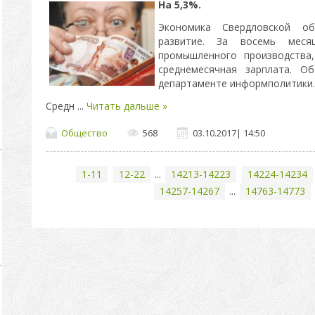
На 5,3%.
Экономика Свердловской об
развитие. За восемь меся
промышленного производства
среднемесячная зарплата. О
департаменте информполитики.
Средн
...
Читать дальше »
Общество
568
03.10.2017
|
14:50
1-11
12-22
...
14213-14223
14224-14234
14257-14267
...
14763-14773