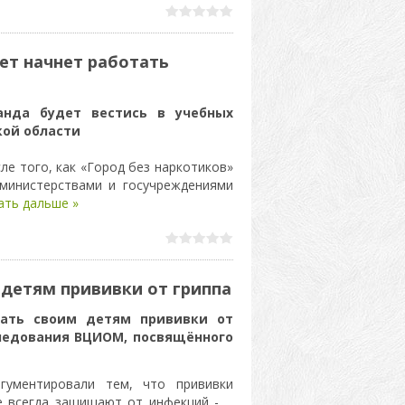
лет начнет работать
анда будет вестись в учебных
кой области
е того, как «Город без наркотиков»
 министерствами и госучреждениями
ать дальше »
 детям прививки от гриппа
лать своим детям прививки от
ледования ВЦИОМ, посвящённого
гументировали тем, что прививки
е всегда защищают от инфекций -
...