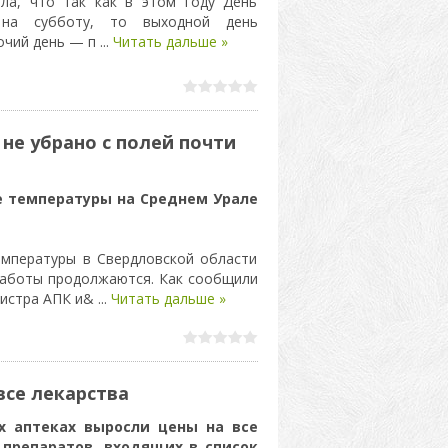
ила, что так как в этом году День
 на субботу, то выходной день
очий день — п
...
Читать дальше »
 не убрано с полей почти
 температуры на Среднем Урале
емпературы в Свердловской области
работы продолжаются. Как сообщили
инистра АПК и&
...
Читать дальше »
все лекарства
х аптеках выросли цены на все
 препаратов, входящих в список